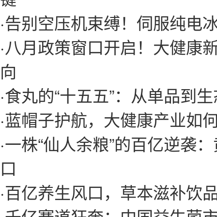
·
告别空压机束缚！伺服纯电
·
八月政策窗口开启！大健康
向
·
食丸的“十五五”：从单品到
·
蓝帽子护航，大健康产业如
·
一株“仙人余粮”的百亿逆袭
口
·
百亿养生风口，草本滋补饮
·
千亿赛道狂奔：中国益生菌市