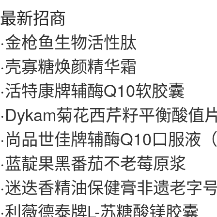
最新招商
·
金枪鱼生物活性肽
·
壳寡糖焕颜精华霜
·
活特康牌辅酶Q10软胶囊
·
Dykam菊花西芹籽平衡酸值
·
尚品世佳牌辅酶Q10口服液（
·
蓝靛果黑番茄不老莓原浆
·
迷迭香精油保健膏非遗老字
·
利薇德泰牌L-苏糖酸镁胶囊