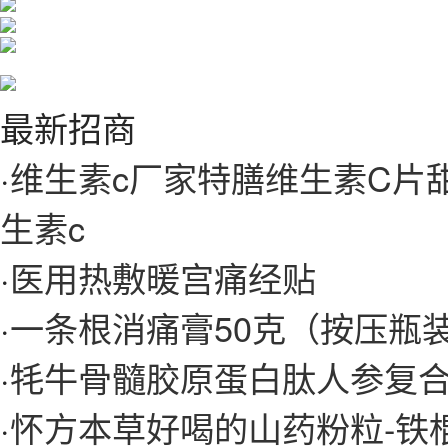
最新招商
·
维生素c厂家特膳维生素C片
生素c
·
医用热敷暖宫痛经贴
·
一条根消痛膏50克（按压瓶
·
牦牛骨髓胶原蛋白肽人参复
·
怀方本草好喝的山药粉粒-铁