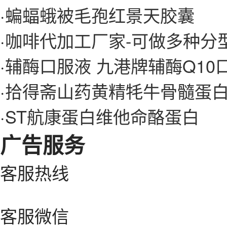
·
蝙蝠蛾被毛孢红景天胶囊
·
咖啡代加工厂家-可做多种分
·
辅酶口服液 九港牌辅酶Q10
·
拾得斋山药黄精牦牛骨髓蛋白
·
ST航康蛋白维他命酪蛋白
广告服务
客服热线
客服微信