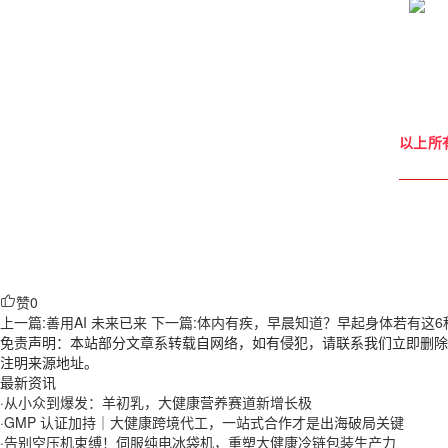
以上所
赞
0
上一篇:善用AI 未来已来
下一篇:体内有疾，早晨知道？早起身体若有这
免责声明：本站部分文章系转载自网络，如有侵犯，请联系我们立即删除
注明来源地址。
最新资讯
·
从小众到爆发：羊初乳，大健康营养赛道新增长极
·
GMP 认证加持｜大健康跨境代工，一站式合作才是出海破局关键
·
告别空压机束缚！伺服纯电冰袋机，重塑大健康冷链包装生产力