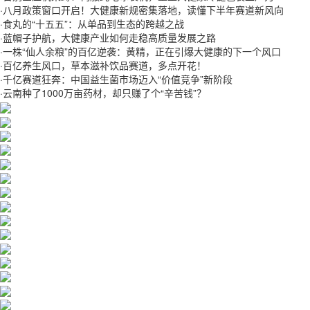
·
八月政策窗口开启！大健康新规密集落地，读懂下半年赛道新风向
·
食丸的“十五五”：从单品到生态的跨越之战
·
蓝帽子护航，大健康产业如何走稳高质量发展之路
·
一株“仙人余粮”的百亿逆袭：黄精，正在引爆大健康的下一个风口
·
百亿养生风口，草本滋补饮品赛道，多点开花！
·
千亿赛道狂奔：中国益生菌市场迈入“价值竞争”新阶段
·
云南种了1000万亩药材，却只赚了个“辛苦钱”？