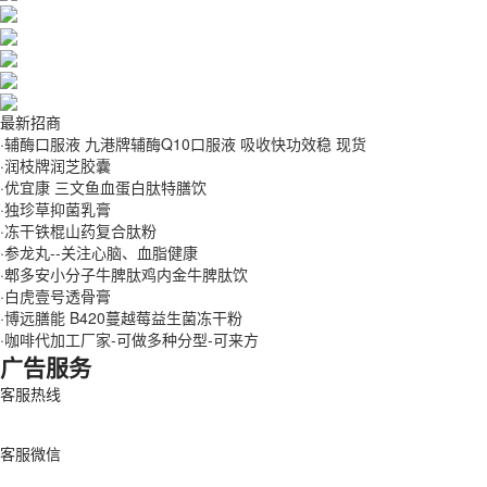
最新招商
·
辅酶口服液 九港牌辅酶Q10口服液 吸收快功效稳 现货
·
润枝牌润芝胶囊
·
优宜康 三文鱼血蛋白肽特膳饮
·
独珍草抑菌乳膏
·
冻干铁棍山药复合肽粉
·
参龙丸--关注心脑、血脂健康
·
郫多安小分子牛脾肽鸡内金牛脾肽饮
·
白虎壹号透骨膏
·
博远膳能 B420蔓越莓益生菌冻干粉
·
咖啡代加工厂家-可做多种分型-可来方
广告服务
客服热线
客服微信