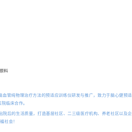
脑血管纯物理治疗方法的
预适应训练仪
研发与推广，致力于脑心健预适
医院临床合作。
出院后的生活质量，打造基层社区、二三级医疗机构、养老社区以及企
造福社会！