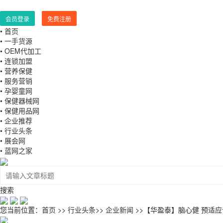
会员登录
免费注册
• 首页
• 一手货源
• OEM代加工
• 连锁加盟
• 营养保健
• 服务营销
• 孕婴童网
• 保健器械网
• 保健用品网
• 企业推荐
• 行业头条
• 展会网
• 蓝网之家
搜索
您当前位置：
首页
>>
行业头条
>>
企业新闻
>>【华盈泰】脑心健 预适