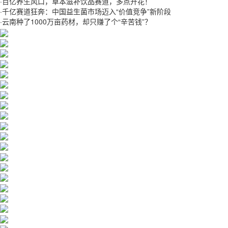
·
百亿养生风口，草本滋补饮品赛道，多点开花！
·
千亿赛道狂奔：中国益生菌市场迈入“价值竞争”新阶段
·
云南种了1000万亩药材，却只赚了个“辛苦钱”？