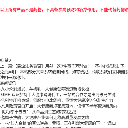
以上所有产品不是药物，不具备疾病预防和冶疗作用，不能代替药物
赞
0
上一篇:【民企法务微窗】用AI，这3件事千万别做！一不小心就违法
下一
免责声明：本站部分文章系转载自网络，如有侵犯，请联系我们立即删除
注明来源地址。
最新资讯
·
从小众到爆发：羊初乳，大健康营养赛道新增长极
·
GMP 认证加持｜大健康跨境代工，一站式合作才是出海破局关键
·
告别空压机束缚！伺服纯电冰袋机，重塑大健康冷链包装生产力
·
八月政策窗口开启！大健康新规密集落地，读懂下半年赛道新风向
·
食丸的“十五五”：从单品到生态的跨越之战
·
蓝帽子护航，大健康产业如何走稳高质量发展之路
·
一株“仙人余粮”的百亿逆袭：黄精，正在引爆大健康的下一个风口