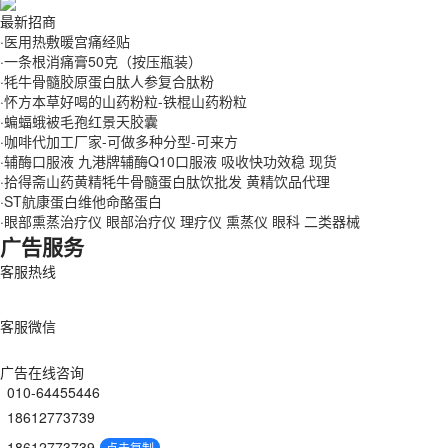
最新招商
·
医用热敷暖宫痛经贴
·
一条根消痛膏50克（按压瓶装）
·
牦牛骨髓胶原蛋白肽人参复合肽粉
·
怀方本草好喝的山药粉粒-铁棍山药粉粒
·
蝙蝠蛾被毛孢红景天胶囊
·
咖啡代加工厂家-可做多种分型-可来方
·
辅酶口服液 九港牌辅酶Q10口服液 吸收快功效稳 现货
·
拾得斋山药黄精牦牛骨髓蛋白肽饮批发 黄精饮品代理
·
ST航康蛋白维他命酪蛋白
·
眼部熏蒸治疗仪 眼部治疗仪 理疗仪 熏蒸仪 眼科 二类器械
广告服务
客服热线
客服微信
广告在线咨询
010-64455446
18612773739
18612773739
点击复制