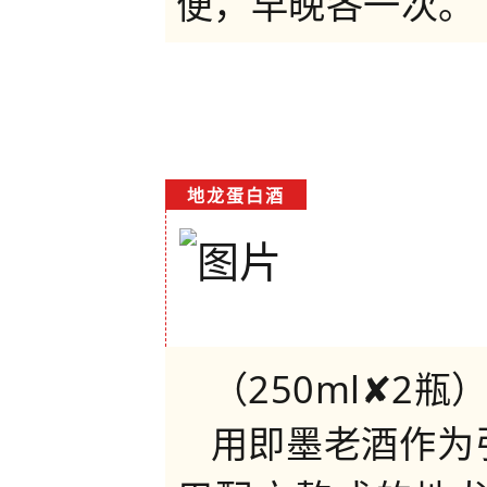
便，早晚各一次。
地龙蛋白酒
（250ml✘2瓶
用即墨老酒作为