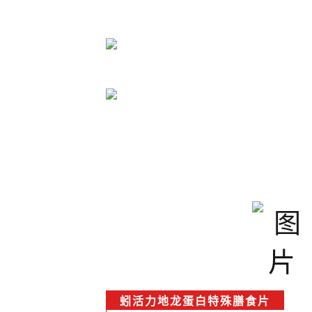
蚓活力地龙蛋白特殊膳食片