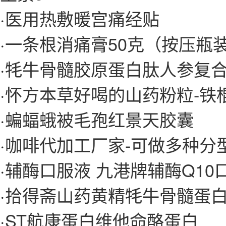
·
医用热敷暖宫痛经贴
·
一条根消痛膏50克（按压瓶
·
牦牛骨髓胶原蛋白肽人参复
·
怀方本草好喝的山药粉粒-铁
·
蝙蝠蛾被毛孢红景天胶囊
·
咖啡代加工厂家-可做多种分
·
辅酶口服液 九港牌辅酶Q10
·
拾得斋山药黄精牦牛骨髓蛋白
·
ST航康蛋白维他命酪蛋白