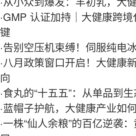
·
从小众到爆发：羊初乳，大
·
GMP 认证加持｜大健康跨
键
·
告别空压机束缚！伺服纯电
·
八月政策窗口开启！大健康
向
·
食丸的“十五五”：从单品到
·
蓝帽子护航，大健康产业如
·
一株“仙人余粮”的百亿逆袭