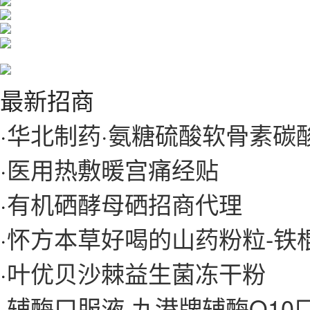
最新招商
·
华北制药·氨糖硫酸软骨素碳
·
医用热敷暖宫痛经贴
·
有机硒酵母硒招商代理
·
怀方本草好喝的山药粉粒-铁
·
叶优贝沙棘益生菌冻干粉
·
辅酶口服液 九港牌辅酶Q10